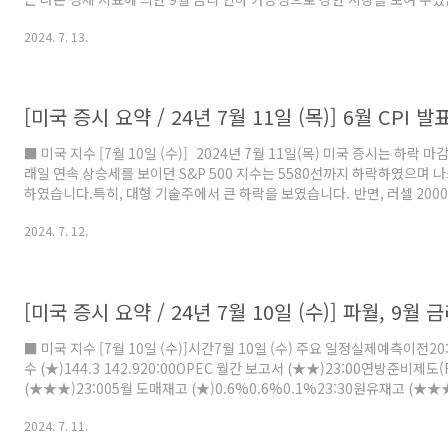
하락을 보인 엔비디아(NVDA)와 테슬라(TSLA), 애플(AAPL)이 반등을
2024. 7. 13.
니다. 또한, 소형주를 나타내는 러셀 2000 지수는 전날 큰 상승에 이어 1.
을 이어갔습니다. 금일 주요 지표로 생산자물가지수(PPI)는 예상치 대비
인소비지출(PCE) 물가 지수는 크게 악화되지 않아 투자자들에게 9월 금리
높였습니..
■ 미국 지수 [7월 10일 (수)] 2024년 7월 11일(목) 미국 증시는 하락 
래일 연속 상승세를 보이던 S&P 500 지수는 5580선까지 하락하였으며 
하였습니다.특히, 대형 기술주에서 큰 하락을 보였습니다. 반면, 러셀 2000
였는데요.이는, 연준이 9월부터 금리 인하를 시작할 수 있다는 전망에 투자
2024. 7. 12.
도했던 대형 기술주에서 중소형주와 채권 쪽으로 투자 방향을 돌렸습니다. 
자물가지수(CPI)가 예상치와 전월 대비 낮게 발표되면서 연준의 금리 인
다. 다행히 의료상품과 옷은 약간 상승을 보이며 소비 심리가 확 꺾이지 
한동안 상승을 보이던 ..
■ 미국 지수 [7월 10일 (수)]시간7월 10일 (수) 주요 일정실제예측이전2
수 (★)144.3 142.920:00OPEC 월간 보고서 (★★)23:00연방준비제도
(★★★)23:005월 도매재고 (★)0.6%0.6%0.1%23:30원유재고 (★★★)
12.157M02:0010년물 국채 입찰 (★★)4.276% 4.438% 2024년 7월
2024. 7. 11.
상승 마감하였습니다. 금일 S&P 지수는 7 거래일 연속 상승세를 보이며 사
돌파하는 모습을 보였습니다. 연준 파월 의장은 인플레이션이 2% 아래로