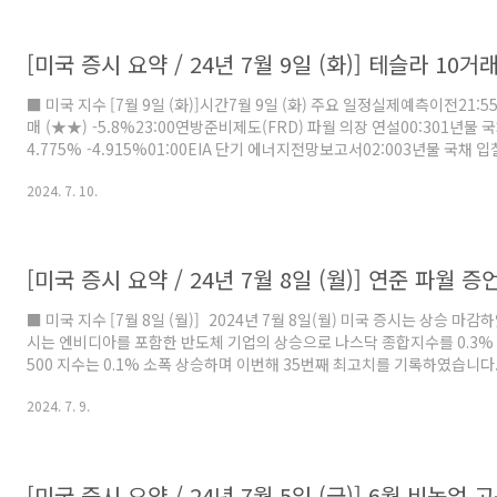
인하를 진행해야 한다는 말과 노동시장이 상당히 냉각되어 있는 것에 대..
■ 미국 지수 [7월 9일 (화)]시간7월 9일 (화) 주요 일정실제예측이전21
매 (★★) -5.8%23:00연방준비제도(FRD) 파월 의장 연설00:301년물 
4.775% -4.915%01:00EIA 단기 에너지전망보고서02:003년물 국채 입
4.399% -4.659%02:30연방준비제도(FRD) 보우먼 이사 연설 2024년 
2024. 7. 10.
상승 마감하였습니다. 금일 미국 증시는 투자자들의 경기 둔화 조짐에 의한
이면서 최고치를 경신하고 있습니다. 금일 연준 파월 의장은 국채 입찰을 
대한 직접적인 언급은 자제하였지만 3개월 노동 시장이 냉각 조짐을 보이는
습니다. 이에 분석가들은 9월 금리 ..
■ 미국 지수 [7월 8일 (월)] 2024년 7월 8일(월) 미국 증시는 상승 마
시는 엔비디아를 포함한 반도체 기업의 상승으로 나스닥 종합지수를 0.3%
500 지수는 0.1% 소폭 상승하며 이번해 35번째 최고치를 기록하였습니다.
하반기 AI 수혜주로 투자자들의 주목을 받을 것이라는 월가의 의견이 나오고
2024. 7. 9.
텔과 AMD 주가는 연이어 큰 폭 상승하였습니다. 하지만, 애플은 마이크
들에게 아이폰 사용 지시와 유럽에서 에픽게임즈 마켓플레이스 앱 승인 등
오른 주가에 대한 차익 실현 물량이 나오면서 하락 마감하였습니다. 금일 
이 오른 빅테크 기업들은 ..