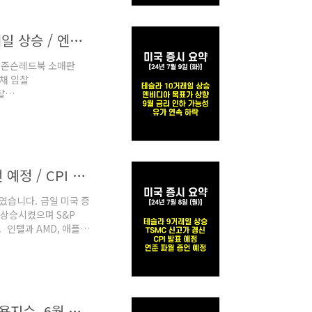
[미국 증시 요약 / 24년 7월 9일 (화)] 테슬라 10거래일 상승 / 엔비디아 목표가 상향 / 9월 금리 인하 가능성? / 유가 연속 하락
:55존슨레드북 소매판
국채 입찰
찰
7월 9일(화) 미국 증시는
 금리 인하 기대감을 높
앞두고 금리 인하시기에
 것에 대해 강조를 하였
[미국 증시 요약 / 24년 7월 8일 (월)] 연준 파월 증언 예정 / CPI 발표 예정 / 연이어 S&P500 신고가 경신 / 테슬라 9거래일 연속 상승 / TSMC 신고가 경신
감하였습니다. 금일 미국 증
 상승시켰으며 S&P
 인텔과 AMD, 애플은
 있으며 이로 인해, 인
로소프트사에서 중국 직원
의 호재에도 최근 많이
애플뿐만 아니라 최근 많
[미국 증시 요약 / 24년 7월 5일 (금)] 6월 비농업 고용지수, 6월 실업률, 메타 주가 상승 원인, 엔비디아 주가 조정