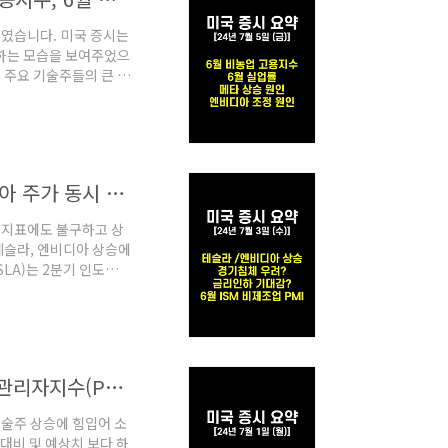
감 하였습니다. 미국 증시는
등하는 모습을 보여주었으
 주요 기술주들의 큰 상
습을 보이는 애플, 마
 몰린 모습이 보였습니
는 월가에서 메타의 AI
 소식을 전하며 6%가량
[미국 증시 요약 / 24년 7월 3일 (수)] 테슬라 엔비디아 주가 동시 상승 / 24년도 금리인하 기대감 / 경기침체 우려?
경제 지표에도 불구하고 상
 테슬라, 엔비디아 상승에
LA)는 2분기 인도량
있습니다.추가적으로, 기
상승에 원동력을 주었습니
 SK하이닉스 HBM 생산
 힘입어 오랜만에 큰 상
[미국 증시 요약 / 24년 7월 1일 (월)] 6월 ISM 구매관리자지수(PMI) 발표 / 테슬라 주가 폭등 원인? / 미국 대선 금리 영향?
는 기술주 상승에 힘입어 소
 대비 및 예상치 보다 하