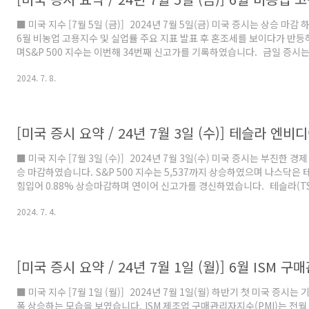
■ 미국 지수 [7월 5일 (금)] 2024년 7월 5일(금) 미국 증시는 상승 마
6월 비농업 고용지수 및 실업률 주요 지표 발표 후 혼조세를 보이다가 반
며S&P 500 지수는 이번해 34번째 신고가를 기록하였습니다. 금일 증시는
승이 증시를 이끌었는데요.현시점 경기가 안좋게 흘러가도 실적에서 강한 모
2024. 7. 8.
이크로소프트, 구글, 아마존, 메타 같은 빅테크 기업들로 투자자들의 돈이
다. 애플(AAPL)은 2.16% 상승으로 신고가를 경신하였으며 메타(META)
투자가 올해 결실을 보게되어 올해 매출이 22조 5천억이 증가할 것이라는
상승을 보여 주었..
■ 미국 지수 [7월 3일 (수)] 2024년 7월 3일(수) 미국 증시는 부진한 
승 마감하였습니다. S&P 500 지수는 5,537까지 상승하였으며 나스닥은
힘입어 0.88% 상승마감하며 연이어 신고가를 경신하였습니다. 테슬라(TS
발표치가 예상치를 상회하며 7 거래일 연속 급상승하는 모습을 보여주고 
2024. 7. 4.
가 상하이 3분기 생산을 26만대 계획한다는 카더라 소식에 힘입어 주가 
다. (1분기 생산량: 약 22만, 2분기 생산량: 약 20만) 엔비디아(NVDA)는
라인에 큰 규모의 투자 소식으로 추후 반도체 수요가 더욱 늘어나는 예상에
승을 보..
■ 미국 지수 [7월 1일 (월)] 2024년 7월 1일(월) 하반기 첫 미국 증시
폭 상승하는 모습을 보였습니다. ISM 제조업 구매관리자지수(PMI)는 전월